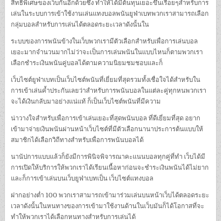
สิทธิพิเศษของเว็บกันอีกด้วยซึ่ง ทำให้ได้มีต้นทุนเยอะขึ้นเรื่อยๆสำหรับการ
เล่นในระบบการเข้าใช้งานเล่นแทงบอลพนันยูฟ่าเบทพวกเราสามารถเลือก
กลุ่มบอลสำหรับการเล่นได้ตลอดระยะเวลาดังนั้นใน
ระบบของการพนันข้างในเว็บพวกเรามีตัวเลือกสำหรับเพื่อการเล่นบอล
เยอะมากจำนวนมากไม่ว่าจะเป็นการเล่นพนันในแบบไหนก็ตามพวกเรา
เลือกชำระเงินพนันคู่บอลได้ตามความนิยมชมชอบและก็
เว็บไซต์ยูฟ่าเบทเป็นเว็บไซต์พนันที่เยี่ยมที่สุดรวมทั้งเชื่อใจได้สำหรับใน
การเข้าเล่นค้ำประกันเลยว่าสำหรับการพนันบอลในแต่ละคู่ทุกหนพวกเรา
จะได้เงินกลับมาอย่างแน่แท้ ก็เป็นเว็บไซต์พนันที่มีความ
น่าวางใจสำหรับเพื่อการเข้าเล่นเยอะที่สุดพนันบอล ที่ดีเยี่ยมที่สุด อยาก
เข้ามาจ่ายเงินพนันผ่านหน้าเว็บไซต์ที่มีตัวเลือกนานาประการต้นแบบให้
สมาชิกได้เลือกวิถีทางสำหรับเพื่อการพนันบอลได้
นานัปการแบบแล้วก็ยังมีการพินิจพิจารณาคะแนนบอลทุกคู่ที่ทำ เว็บได้มี
การเปิดให้บริการให้พวกเราได้เรียนเนื้อหาก่อนจะชำระเงินพนันได้ไม่ยาก
และก็การเข้าเล่นบนเว็บยูฟ่าเบทเป็น เว็บไซต์แทงบอล
ฝากอย่างต่ำ 100 พวกเราสามารถเข้ามาร่วมเล่นบนหน้าเว็บได้ตลอดระยะ
เวลาดังนั้นในหนทางของการเข้ามาใช้งานด้านในเว็บมันก็ได้โอกาสที่จะ
ทำให้พวกเราได้เลือกหนทางสำหรับการเล่นได้