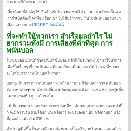
ยาก และก็มีการ ฝาก100
เสี่ยงน้อย ที่สำคัญใช้ เงินสำหรับใน การลงทุนไม่ มากมาย แม้กระนั้นพวก
เราจำเป็นต้องรู้ จักที่จะเลือกเข้า ไปใช้บริการกับ เว็บไซต์พนัน บอลและก็
เลือก แบบอย่าง
UFABET ออนไลน์
ที่จะทำให้พวกเรา สำเร็จผลกำไร ไม่
ยากรวมทั้งมี การเสี่ยงที่ต่ำที่สุด การ
พนันบอล
ในระบบออนไลน์ที่กำลัง เป็นที่ชื่นชอบ แล้วก็มีปริมาณ ผู้เข้ามาใช้บริการ
เพิ่มขึ้นเรื่อยๆ เรื่อยพนันบอล ที่ยอดเยี่ยม เมื่อพวกเราได้ โอกาสที่พวกเรา
จะได้เงินจาการพนัน บอลในราคา
บอลสูงเกินกว่า การพนันบอลล่วง หน้ามากมาย ด้วยเหตุว่าการ พนันบอล
สด ราคาต่างๆชอบ มีการเปลี่ยน แปลงอยู่ตลอด ตัวอย่างเช่น ถ้าบอลคู่หนึ่ง
แพง ต่อรองที่ 1 ลูก แม้กระนั้น
แม้เป็นการเล่น บอลหรือพวก เราเลือกที่จะเล่นบอลสดรา คาต่อรองเหล่านี้
ก็ จะมีการปรับ ด้วยได้แก่ บางครั้งอาจ จะปรับลงมาเป็น ครึ่งควบลูก หรือ
ที่สุดแล้ว แม้จะไม่มีวิธีการ
ทำประตูเกิดขึ้น ก็ชอบเปลี่ยน แปลงราคาเป็น ครึ่งลูกหรือราคา เสมอด้วย