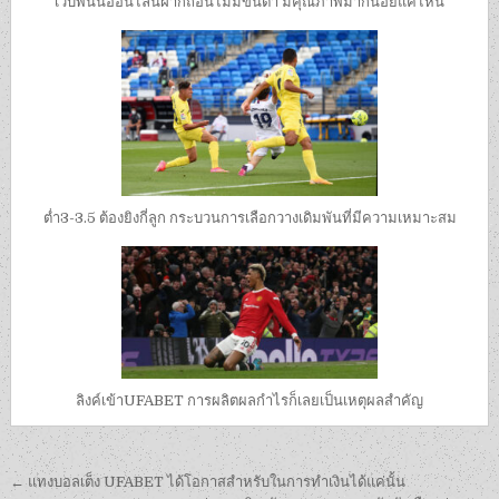
เว็บพนันออนไลน์ฝากถอนไม่มีขั้นต่ำ มีคุณภาพมากน้อยแค่ไหน
ต่ำ3-3.5 ต้องยิงกี่ลูก กระบวนการเลือกวางเดิมพันที่มีความเหมาะสม
ลิงค์เข้าUFABET การผลิตผลกำไรก็เลยเป็นเหตุผลสำคัญ
เมนู
← แทงบอลเต็ง UFABET ได้โอกาสสำหรับในการทำเงินได้แค่นั้น