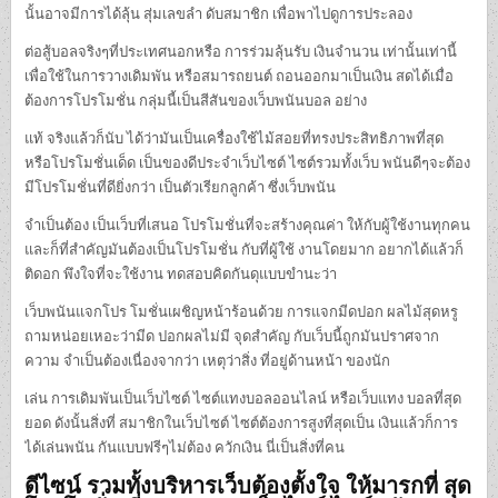
นั้นอาจมีการได้ลุ้น สุ่มเลขลำ ดับสมาชิก เพื่อพาไปดูการประลอง
ต่อสู้บอลจริงๆที่ประเทศนอกหรือ การร่วมลุ้นรับ เงินจำนวน เท่านั้นเท่านี้
เพื่อใช้ในการวางเดิมพัน หรือสมารถยนต์ ถอนออกมาเป็นเงิน สดได้เมื่อ
ต้องการโปรโมชั่น กลุ่มนี้เป็นสีสันของเว็บพนันบอล อย่าง
แท้ จริงแล้วก็นับ ได้ว่ามันเป็นเครื่องใช้ไม้สอยที่ทรงประสิทธิภาพที่สุด
หรือโปรโมชั่นเด็ด เป็นของดีประจำเว็บไซต์ ไซต์รวมทั้งเว็บ พนันดีๆจะต้อง
มีโปรโมชั่นที่ดียิ่งกว่า เป็นตัวเรียกลูกค้า ซึ่งเว็บพนัน
จำเป็นต้อง เป็นเว็บที่เสนอ โปรโมชั่นที่จะสร้างคุณค่า ให้กับผู้ใช้งานทุกคน
และก็ที่สำคัญมันต้องเป็นโปรโมชั่น กับที่ผู้ใช้ งานโดยมาก อยากได้แล้วก็
ติดอก พึงใจที่จะใช้งาน ทดสอบคิดกันดุแบบขำนะว่า
เว็บพนันแจกโปร โมชั่นเผชิญหน้าร้อนด้วย การแจกมีดปอก ผลไม้สุดหรู
ถามหน่อยเหอะว่ามีด ปอกผลไม่มี จุดสำคัญ กับเว็บนี้ถูกมันปราศจาก
ความ จำเป็นต้องเนื่องจากว่า เหตุว่าสิ่ง ที่อยู่ด้านหน้า ของนัก
เล่น การเดิมพันเป็นเว็บไซต์ ไซต์แทงบอลออนไลน์ หรือเว็บแทง บอลที่สุด
ยอด ดังนั้นสิ่งที่ สมาชิกในเว็บไซต์ ไซต์ต้องการสูงที่สุดเป็น เงินแล้วก็การ
ได้เล่นพนัน กันแบบฟรีๆไม่ต้อง ควักเงิน นี่เป็นสิ่งที่คน
ดีไซน์ รวมทั้งบริหารเว็บต้องตั้งใจ ให้มารกที่ สุด