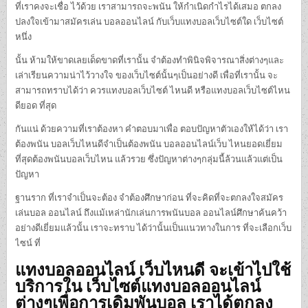
ที่เราคงจะเชื่อ ไว้ด้วย เราสามารถจะพนัน ให้กำเนิดกำไรได้เสมอ ตกลง
ปลงใจเข้ามาสมัครเล่น บอลออนไลน์ กับเว็บแทงบอลเว็บไซต์ใด เว็บไซต์
หนึ่ง
นั้น ห้ามให้ขาดเลยเด็ดขาดที่เรานั้น จำต้องทำพินิจพิจารณาสิ่งต่างๆและ
เล่าเรียนความน่าไว้วางใจ ของเว็บไซต์นั้นๆเป็นอย่างดี เพื่อที่เรานั้น จะ
สามารถทราบได้ว่า ควรแทงบอลเว็บไซต์ ไหนดี หรือแทงบอลเว็บไซต์ไหน
ดียอด ที่สุด
กันแน่ ด้วยความที่เราต้องหา คำตอบมาเพื่อ ตอบปัญหาตัวเองให้ได้ว่า เรา
ต้องพนัน บอลเว็บไหนดีจำเป็นต้องพนัน บอลออนไลน์เว็บ ไหนยอดเยี่ยม
ที่สุดต้องพนันบอลเว็บไหน แล้วรวย ซึ่งปัญหาต่างๆกลุ่มนี้ล้วนแล้วแต่เป็น
ปัญหา
ฐานราก ที่เราจำเป็นจะต้อง จำต้องศึกษาก่อน ที่จะคิดที่จะตกลงใจสมัคร
เล่นบอล ออนไลน์ ถึงแม้เหล่านักเล่นการพนันบอล ออนไลน์ศึกษาค้นคว้า
อย่างดีเยี่ยมแล้วนั้น เราจะทราบ ได้ว่านั้นเป็นแนวทางในการ ที่จะเลือกเว็บ
ไซน์ ที่
แทงบอลออนไลน์ เว็บไหนดี จะเข้าไปใช้
บริการใน เว็บไซต์แทงบอลออนไลน์
ต่างๆเพื่อการเดิมพันบอล เราได้ตกลง