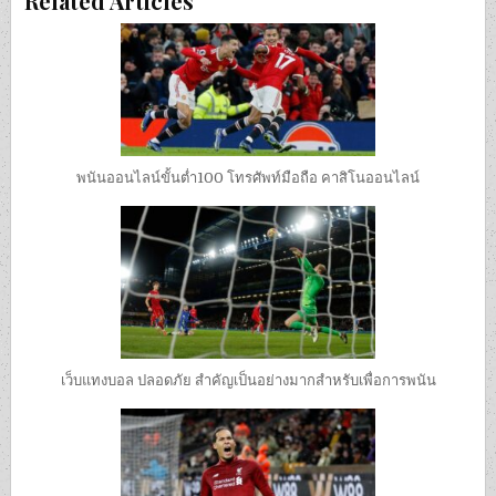
Related Articles
พนันออนไลน์ขั้นต่ำ100 โทรศัพท์มือถือ คาสิโนออนไลน์
เว็บแทงบอล ปลอดภัย สำคัญเป็นอย่างมากสำหรับเพื่อการพนัน