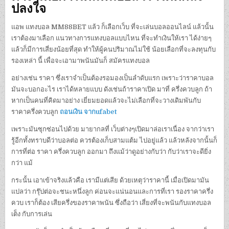
ปลงใจ
แอพ แทงบอล MM88BET แล้ว ก็เลือกเว็บ ที่จะเล่นบอลออนไลน์ แล้วนั้น
เราต้องมาเลือก แนวทางการแทงบอลแบบไหน ที่จะทำเงินให้เรา ได้ง่ายๆ
แล้วก็มีการเสี่ยงน้อยที่สุด ทำให้ผู้คนปริมาณไม่ใช้ น้อยเลือกที่จะลงทุนกับ
รองเหล่า นี้ เพื่อจะเอามาพนันมันก็ สมัครแทงบอล
อย่างเช่น ราคา ซึ่งเราจำเป็นต้องรอมองเป็นลำดับแรก เพราะว่าราคาบอล
มันจะบอกอะไร เราได้หลายแบบ ดังเช่นถ้าราคาเปิด มาที่ ครึ่งควบลูก ถ้า
หากเป็นคนที่คิดมาอย่าง เยี่ยมยอดแล้วจะไม่เลือกที่จะวางเดิมพันกับ
ราคาครึ่งควบลูก
ถอนเงิน จากufabet
เพราะมันซุกซ่อนไปด้วย มายากลที่ เว็บต่างๆเปิดมาล่อเราเนื่อง จากว่าเรา
รู้อีกทั้งทราบดีว่าบอลต่อ ควรต้องเก็บสามแต้ม ไปอยู่แล้ว แล้วหลังจากนั้นก็
การที่ต่อ ราคา ครึ่งควบลูก ออกมา ถึงแม้ว่าดูอย่างกับว่า กับว่าเราจะดียิ่ง
กว่า แม้
กระนั้น เอาเข้าจริงแล้วคือ เรามีแต่เสีย ด้วยเหตุว่าราคานี้ เมื่อเปิดมามัน
แปลว่า กรุ๊ปต่อจะชนะหนึ่งลูก ค่อนจะแน่นอนและการที่เรา รองราคาครึ่ง
ควบ เราก็ต้อง เสียครึ่งของราคาพนัน ซึ่งถือว่า เสี่ยงที่จะพนันกับแทงบอล
เต็ง กับการเล่น