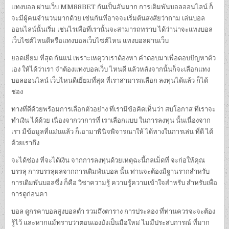
แทงบอล ผ่านเว็บ MM88BET กันเป็นอันมาก การเดิมพันบอลออนไลน์ ก็
จะมีผู้คนจำนวนมากด้วย เช่นกันที่อาจจะเริ่มต้นสงสัยว่าถาม เล่นบอล
ออนไลน์นั้นเริ่ม เช่นไรเพื่อที่เรานั้นจะสามารถทราบ ได้ว่าน่าจะแทงบอล
เว็บไซต์ไหนดีหรือแทงบอลเว็บไซต์ไหน แทงบอลผ่านเว็บ
ยอดเยี่ยม ที่สุด กันแน่ เพราะเหตุว่าเราต้องหา คำตอบมาเพื่อตอบปัญหาตัว
เอง ให้ได้ว่าเรา จำต้องแทงบอลเว็บ ไหนดี แล้วหลังจากนั้นก็จะเลือกแทง
บอลออนไลน์ เว็บไหนดีเยี่ยมที่สุด ที่เราสามารถเลือก ลงทุนได้แล้ว ก็ได้
ช่อง
ทางที่ดีด้วยพร้อมการเลือกตัวอย่าง ที่เรามีข้อคิดเห็นว่า สบโอกาส ที่เราจะ
ทำเงิน ได้ด้วย เนื่องจากว่าการที่ เราเลือกแบบ ในการลงทุน นั้นเนื่องจาก
เรา มีข้อมูลที่แม่นแล้ว ก็เอามาพินิจพิจารณาให้ ได้ทางในการเล่น ที่ดี ได้
ด้วยเราถึง
จะได้ช่อง ที่จะได้เงิน จากการลงทุนด้วยเหตุฉะนี้กลเม็ดที่ จะก่อให้คุณ
บรรลุ การบรรลุผลจากการเดิมพันบอล นั้น ท่านจะต้องมีฐานรากสำหรับ
การเดิมพันบอลซึ่ง ก็คือ วิชาความรู้ ความรู้ความเข้าใจสำหรับ สำหรับเพื่อ
การดูก่อนคา
บอล ดูกรคาบอลสูงบอลต่ำ รวมถึงตาราง การประลอง ที่ท่านควรจะจะต้อง
รู้ไว้ และหากแม้ทราบว่าตอนเองยังเป็นมือใหม่ ไมมีประสบการณ์ ที่มาก