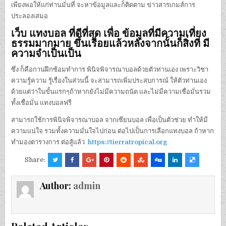
เพียงพอให้แก่ท่านมั่นที่ จะหาข้อมูลและก็ติดตาม ข่าวสารเกมส์การ
ประลองเสมอ
เว็บ แทงบอล ที่ดีที่สุด เพื่อ ข้อมูลที่มีความเที่ยง
ธรรมมากมาย ขึ้นเรื่อยแล้วหลังจากนั้นก็สิ่งที่ มี
ความจำเป็นเป็น
ซึ่ง ก็คือกานฝึกซ้อมทำการ พินิจพิจารณาบอลด้วยตัวท่านเอง เพราะวิชา
ความรู้ความ รู้เรื่องในส่วนนี้ จะสามารถเพิ่มประสบการณ์ ให้ตัวท่านเอง
ด้วยแต่ว่าในขั้นแรกๆถ้าหากยังไม่มีความถนัด และไม่มีความเชื่อมั่นรวม
ทั้งเชื่อมั่น แทงบอลฟรี
สามารถใช้การพินิจพิจารณาบอล จากเซียนบอล เพื่อเป็นตัวช่วย ทำให้มี
ความแน่ใจ รวมทั้งความมั่นใจไปก่อน ต่อไปเป็นการเลือกแทงบอล ถ้าหาก
ทำมองตารางการ ต่อสู้แล้ว
https://tierratropical.org
Share:
Author:
admin