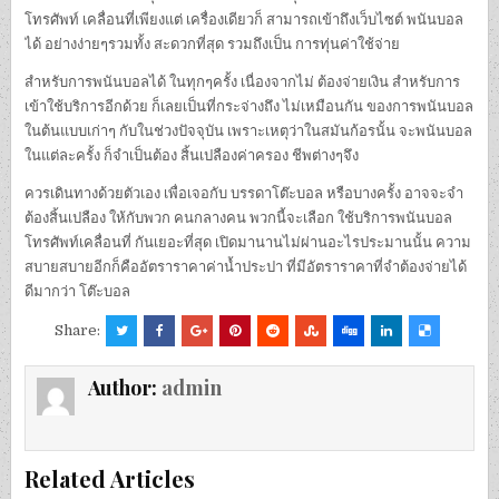
โทรศัพท์ เคลื่อนที่เพียงแต่ เครื่องเดียวก็ สามารถเข้าถึงเว็บไซต์ พนันบอล
ได้ อย่างง่ายๆรวมทั้ง สะดวกที่สุด รวมถึงเป็น การทุ่นค่าใช้จ่าย
สำหรับการพนันบอลได้ ในทุกๆครั้ง เนื่องจากไม่ ต้องจ่ายเงิน สำหรับการ
เข้าใช้บริการอีกด้วย ก็เลยเป็นที่กระจ่างถึง ไม่เหมือนกัน ของการพนันบอล
ในต้นแบบเก่าๆ กับในช่วงปัจจุบัน เพราะเหตุว่าในสมันก้อรนั้น จะพนันบอล
ในแต่ละครั้ง ก็จำเป็นต้อง สิ้นเปลืองค่าครอง ชีพต่างๆจึง
ควรเดินทางด้วยตัวเอง เพื่อเจอกับ บรรดาโต๊ะบอล หรือบางครั้ง อาจจะจำ
ต้องสิ้นเปลือง ให้กับพวก คนกลางคน พวกนี้จะเลือก ใช้บริการพนันบอล
โทรศัพท์เคลื่อนที่ กันเยอะที่สุด เปิดมานานไม่ผ่านอะไรประมานนั้น ความ
สบายสบายอีกก็คืออัตราราคาค่าน้ำประปา ที่มีอัตราราคาที่จำต้องจ่ายได้
ดีมากว่า โต๊ะบอล
Share:
Author:
admin
Related Articles