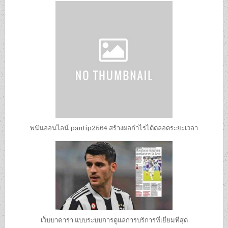
พนันออนไลน์ pantip2564 สร้างผลกำไรได้ตลอดระยะเวลา
เว็บบาคาร่า แบบระบบการดูแลการบริการที่เยี่ยมที่สุด