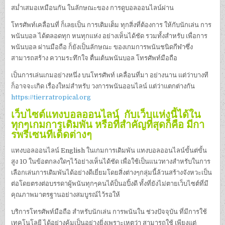
สม่ำเสมอเหมือนกัน ในลักษณะของ การดูบอลออนไลน์ผ่าน
โทรศัพท์เคลื่อนที่ ก็เลยเป็น การเติมเต็ม ทุกสิ่งที่ต้องการ ให้กับนักเล่น การ
พนันบอล ได้ตลอดทุก หนทุกแห่ง อย่างเห็นได้ชัด รวมทั้งสำหรับ เพื่อการ
พนันบอล ผ่านมือถือ ก็ยังเป็นลักษณะ ของเกมการพนันชนิดกีฬาซึ่ง
สามารถสร้าง ความระทึกใจ ตื่นเต้นพนันบอล โทรศัพท์มือถือ
เป็นการเล่นเกมอย่างหนึ่ง บนโทรศัพท์ เคลื่อนที่มา อย่างนาน แต่ว่าบางที
ก็อาจจะเกิด เรื่องใหม่สำหรับ วงการพนันออนไลน์ แต่ว่าแตกต่างกัน
https://tierratropical.org
เว็บไซต์แทงบอลออนไลน์ กับเว็บแห่งนี้ได้ใน
ทุกๆเกมการเดิมพัน หรือที่สำคัญที่สุดก็คือ มีกา
รพรีเซนทีเด็ดต่างๆ
แทงบอลออนไลน์ English ในเกมการเดิมพัน แทงบอลออนไลน์ขั้นต่ขั้น
สูง 10 ในข้อตกลงใดๆไว้อย่างเห็นได้ชัด เพื่อใช้เป็นแนวทางสำหรับในการ
เลือกเล่นการเดิมพันได้อย่างดีเยี่ยมโดยสิ่งต่างๆกลุ่มนี้ล้วนสร้างจังหวะเป็น
ต่อโดยตรงต่อบรรดาผู้พนันทุกๆคนได้ป็นอปิ้งดี ทั้งที่ยังไม่ตายเว็บไซต์ที่มี
คุณภาพมาตรฐานอย่างสมบูรณ์ไว้รอให้
บริการ
โทรศัพท์มือถือ สำหรับนักเล่น การพนันใน ช่วงปัจจุบัน ที่มีการใช้
เทคโนโลยี ได้อย่างคุ้มเป็นอย่างยิ่งเพราะเหตุว่า สามารถใช้ เพียงแต่