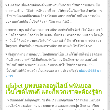
ที่จะเครียด เนื่องด้วยเสียตังค์ ทุนสำหรับ ในการเข้าใช้บริการแม้กระนั้น
หากคุณเข้ามา ใช้บริการดีๆอย่างงี้ จะก่อให้คุณนั้น ไม่เครียดสำหรับ การ
เข้าทำพนันเกมส์กีฬาบอล อีกต่อไปเลย พนันบอลเว็บไซต์ไหน การพนัน
บอล ออนไลน์กับ เว็บไซต์ที่จะทำให้พวกเราได้เงิน
จากการลงทุน แล้วก็หากพวกเรา พนันบอลกับเว็บไซต์ เชื่อใจได้พวกเรา ก็
จะได้โอกาสที่จะได้กำไร ให้ได้เยอะขึ้นเรื่อยๆ ด้วยการพนันบอล ที่ใครๆใน
ทุกวันนี้ ก็ล้วนมี ความพอใจในกีฬาบอล แล้วก็มีการติดตาม การประลอง
ในทุกเกม สำหรับในการแข่ง การพนันบอล ผ่านเว็บไซต์ไซน์ต่างๆ
ที่มีอยู่มากมาย ก่ายกองบน โลกอินเตอร์เน็ต และก็เว็บไซต์ไซน์ ยอดนิยม
เป็นที่ แพร่หลายทำให้เป็นที่ยอมรับใน กลุ่มนักเสี่ยงดวงบอล ออนไลน์
เว็บไซต์ไซน์ที่ พวกเรานิยมและก็ อยากเข้าไปใช้บริการควรจะเป็น
เว็บไซต์ไซน์ที่มี แนะนำ เว็บแทงบอล ความปลอดภัยสูง
ufabet1688 บา
คาร่า
ufabet แทงบอลออนไลน์ พนันบอล
เว็บไซต์ไหนดี และก็พวกเราจะต้องรู้จัก
แทงบอลออนไลน์ถูกกฎหมาย ที่จะเรียนนักฟุตบอล วิธีการเล่น แทงบอล
ออนไลน์ ของแต่ละกลุ่ม มองเกมการเล่นของแต่ละกลุ่ม ศึกษาเล่าเรียน