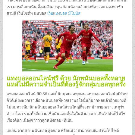
ว่าล่ะครั้ง ยิ่งใกล้อัตราการชนะ 100% มากแค่ไหน ยิ่งดีเลิศที่สุด แล้วก็พวก
เรา ควรเลือกพนัน ตั้งแต่เงินลงทุน ก้อนน้อยแล้วบางทีอาจจะ มองหาซัก
สามสี่ เว็บไซต์พ นันบอล
เว็บแทงบอล มีโบนัส
แทงบอลออนไลน์ฟรี ด้วย นักพนันบอลทั้งหลาย
แหล่ไม่มีความจำเป็นที่ต้องรู้จักกลุ่มบอลทุกครั้ง
แทงบอลออนไลน์ fifa55 และก็นักฟุตบอลทุกคน แทงบอลออนไลน์ufabet
ก็ได้เพียงพวกเราเลือกพนันบอลที่พวกเราพอใจนั้นก็มากพอแล้วอีกอย่างที่
ไม่สมควรลืม นักพนันบอลออนไลน์ส่วนใหญ่ก็จะตกม้าตายเพราะเหตุว่า
คำว่าโลภ รวมทั้งมีความเชื่อมั่นและมั่นใจในตัวเองมากเกินไปมันก็ไม่ใช่
เรื่องดีนัก เนื่องจากว่าลูกหนังกลมๆ
ที่เป็น
เอเย็น จากค่ายพนันบอล สุดยอด หรือแม้ว่าสามารถเล่น ผ่านเว็บไซต์