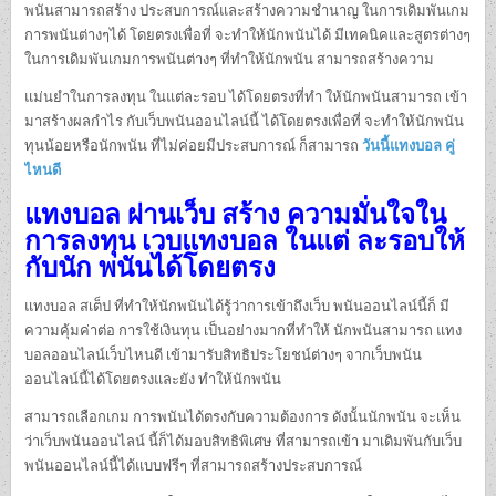
พนันสามารถสร้าง ประสบการณ์และสร้างความชำนาญ ในการเดิมพันเกม
การพนันต่างๆได้ โดยตรงเพื่อที่ จะทำให้นักพนันได้ มีเทคนิคและสูตรต่างๆ
ในการเดิมพันเกมการพนันต่างๆ ที่ทำให้นักพนัน สามารถสร้างความ
แม่นยำในการลงทุน ในแต่ละรอบ ได้โดยตรงที่ทำ ให้นักพนันสามารถ เข้า
มาสร้างผลกำไร กับเว็บพนันออนไลน์นี้ ได้โดยตรงเพื่อที่ จะทำให้นักพนัน
ทุนน้อยหรือนักพนัน ที่ไม่ค่อยมีประสบการณ์ ก็สามารถ
วันนี้แทงบอล คู่
ไหนดี
แทงบอล ผ่านเว็บ สร้าง ความมั่นใจใน
การลงทุน เวบแทงบอล ในแต่ ละรอบให้
กับนัก พนันได้โดยตรง
แทงบอล สเต็ป ที่ทำให้นักพนันได้รู้ว่าการเข้าถึงเว็บ พนันออนไลน์นี้ก็ มี
ความคุ้มค่าต่อ การใช้เงินทุน เป็นอย่างมากที่ทำให้ นักพนันสามารถ แทง
บอลออนไลน์เว็บไหนดี เข้ามารับสิทธิประโยชน์ต่างๆ จากเว็บพนัน
ออนไลน์นี้ได้โดยตรงและยัง ทำให้นักพนัน
สามารถเลือกเกม การพนันได้ตรงกับความต้องการ ดังนั้นนักพนัน จะเห็น
ว่าเว็บพนันออนไลน์ นี้ก็ได้มอบสิทธิพิเศษ ที่สามารถเข้า มาเดิมพันกับเว็บ
พนันออนไลน์นี้ได้แบบฟรีๆ ที่สามารถสร้างประสบการณ์