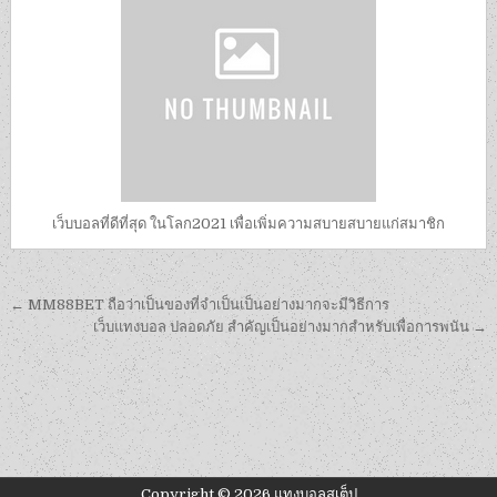
เว็บบอลที่ดีที่สุด ในโลก2021 เพื่อเพิ่มความสบายสบายแก่สมาชิก
เมนู
← MM88BET ถือว่าเป็นของที่จำเป็นเป็นอย่างมากจะมีวิธีการ
นำทาง
เว็บแทงบอล ปลอดภัย สำคัญเป็นอย่างมากสำหรับเพื่อการพนัน →
เรื่อง
Copyright © 2026 แทงบอลสเต็ป