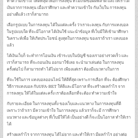
ทำความเข้าใจ ให้ดีที่สุด เพื่อการลงทุน ที่ไม่เกิดข้อผิดพลาด และให้เราได้
เงินจากการลงทุน เมื่อเราศึกษา และทำความเข้าใจ กับเว็บใน การลงทุน
อย่างดีแล้ว เราก็สามารถ
เลือกรูปแบบ ในการลงทุน ได้ในแต่ละครั้ง ว่าเราจะลงทุน กับการแทงบอล
ในรูปแบบใด ที่จะมีโอกาส ได้เงินใช้ แนะนำข้อมูล ที่เว็บมีให้เข้ามาศึกษา
วิเคราะห์เพื่อ ให้เกิดประโยชน์ สูงสุดในการลงทุน ของเราถ้าเรา แทงบอล
แล้ว
ได้เงินเว็บก็ จะทำการโอนเงิน เข้าระบบในบัญชี ของเราอย่างรวดเร็ว และ
เราก็สามารถ ที่จะถอนเงิน ออกมาใช้เลย จะนำมาเล่นต่อ ในการลงทุน
ครั้งต่อไป ก็สามารถทำ ได้ไม่ยาก เพียงแต่เรา ต้องมีแนวทางในการ
ที่จะใช้ในการ แทงบอลออนไลน์ ให้ดีที่สุด เพราะการเลือก ที่จะ ต้องศึกษา
วิธีการแทงบอล กับUFA-BET ให้ดีและมีโอกาส ที่จะสร้างผลกำไร จาก
การลงทุน ให้ได้ในแต่ละครั้ง เราต้องเลือกที่จะต้อง ทำความเข้าใจ
กับรายละเอียด ในการลงทุนทั้ง ของเว็บและแนวทาง ในการลงทุนที่ดี
เพราะว่าถ้าเรา มีความเข้าใจ ในการลงทุน แล้วเราก็จะมี การศึกษา
แนวทาง และข้อมูลต่างๆ ที่เว็บมีให้ได้ เป็นอย่างดี ก็จะเป็นโอกาส ทำให้เรา
ได้
สร้างผลกำไร จากการลงทุน ได้ไม่ยาก และทำให้เรา มีผลกำไร อย่างต่อ