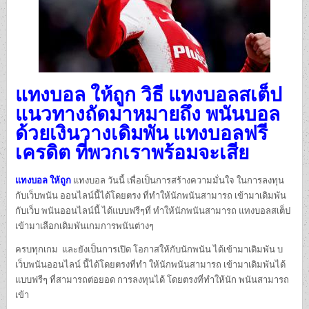
แทงบอล ให้ถูก วิธี แทงบอลสเต็ป
แนวทางถัดมาหมายถึง พนันบอล
ด้วยเงินวางเดิมพัน แทงบอลฟรี
เครดิต ที่พวกเราพร้อมจะเสีย
แทงบอล ให้ถูก
แทงบอล วันนี้ เพื่อเป็นการสร้างความมั่นใจ ในการลงทุน
กับเว็บพนัน ออนไลน์นี้ได้โดยตรง
ที่ทำให้นักพนันสามารถ เข้ามาเดิมพัน
กับเว็บ พนันออนไลน์นี้ ได้แบบฟรีๆที่ ทำให้นักพนันสามารถ แทงบอลสเต็ป
เข้ามาเลือกเดิมพันเกมการพนันต่างๆ
ครบทุกเกม และยังเป็นการเปิด โอกาสให้กับนักพนัน ได้เข้ามาเดิมพัน บ
เว็บพนันออนไลน์ นี้ได้โดยตรงที่ทำ ให้นักพนันสามารถ เข้ามาเดิมพันได้
แบบฟรีๆ ที่สามารถต่อยอด การลงทุนได้ โดยตรงที่ทำให้นัก พนันสามารถ
เข้า