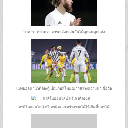
บาคาร่า 5บาท สามารถเลือกเล่นกันได้ทุกหนทุกแห่ง
แทงบอลค่าน้ำที่ต้องรู้ เป็นเว็บที่ไม่ยุ่งยากสร้างความน่าเชื่อถือ
คาสิโนออนไลน์ ฟรีเครดิต168 สร้างรายได้ให้เกิดขึ้นมาได้