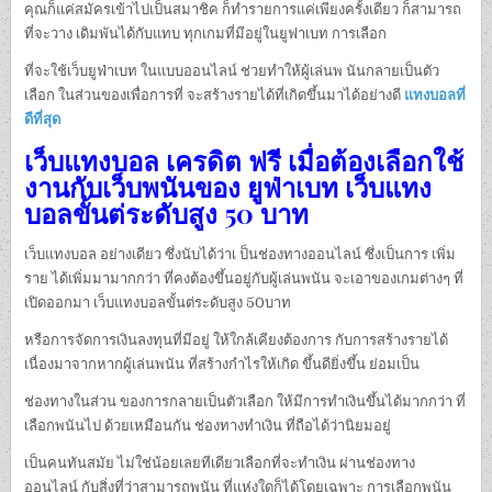
คุณก็แค่สมัครเข้าไปเป็นสมาชิค ก็ทำรายการแค่เพียงครั้งเดียว ก็สามารถ
ที่จะวาง เดิมพันได้กับแทบ ทุกเกมที่มีอยู่ในยูฟาเบท การเลือก
ที่จะใช้เว็บยูฟ่าเบท ในแบบออนไลน์ ช่วยทำให้ผู้เล่นพ นันกลายเป็นตัว
เลือก ในส่วนของเพื่อการที่ จะสร้างรายได้ที่เกิดขึ้นมาได้อย่างดี
แทงบอลที่
ดีที่สุด
เว็บแทงบอล เครดิต ฟรี เมื่อต้องเลือกใช้
งานกับเว็บพนันของ ยูฟ่าเบท เว็บแทง
บอลขั้นต่ระดับสูง 50 บาท
เว็บแทงบอล อย่างเดียว ซึ่งนับได้ว่าเ ป็นช่องทางออนไลน์ ซึ่งเป็นการ เพิ่ม
ราย ได้เพิ่มมามากกว่า ที่คงต้องขึ้นอยู่กับผู้เล่นพนัน จะเอาของเกมต่างๆ ที่
เปิดออกมา เว็บแทงบอลขั้นต่ระดับสูง 50บาท
หรือการจัดการเงินลงทุนที่มีอยู่ ให้ใกล้เคียงต้องการ กับการสร้างรายได้
เนื่องมาจากหากผู้เล่นพนัน ที่สร้างกำไรให้เกิด ขึ้นดียิ่งขึ้น ย่อมเป็น
ช่องทางในส่วน ของการกลายเป็นตัวเลือก ให้มีการทำเงินขึ้นได้มากกว่า ที่
เลือกพนันไป ด้วยเหมือนกัน ช่องทางทำเงิน ที่ถือได้ว่านิยมอยู่
เป็นคนทันสมัย ไม่ใช่น้อยเลยทีเดียวเลือกที่จะทำเงิน ผ่านช่องทาง
ออนไลน์ กับสิ่งที่ว่าสามารถพนัน ที่แห่งใดก็ได้โดยเฉพาะ การเลือกพนัน