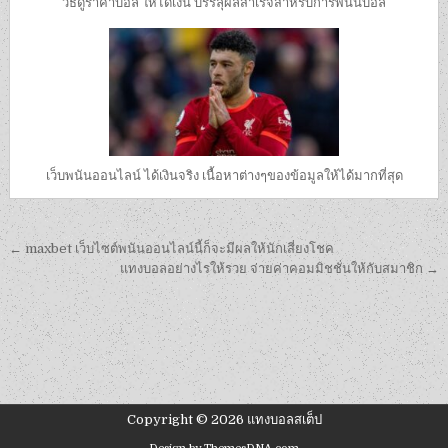
วิธีดูราคาบอล ให้ได้เงิน บรรลุผลสำเร็จสำหรับการพนันบอล
เว็บพนันออนไลน์ ได้เงินจริง เนื้อหาต่างๆของข้อมูลให้ได้มากที่สุด
เมนู
← maxbet เว็บไซต์พนันออนไลน์นี้ก็จะมีผลให้นักเสี่ยงโชค
นำทาง
แทงบอลอย่างไรให้รวย จ่ายค่าคอมมิชชั่นให้กับสมาชิก →
เรื่อง
Copyright © 2026 แทงบอลสเต็ป