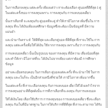
ในการเลือกลงทุน แต่ละครั้ง เพียงแต่ว่า เราจะต้องเลือก คู่บอลที่ดีที่สุด 1 คู่
ในแต่ละครั้งของ การลงทุนเพราะ การลงทุนกับ การแทงบอลเดี่ยว
นั้นเราเลือกที่ จะลงทุนกับ คู่บอลทีละคู่ ทำให้เรามีโอกาส เพิ่มขึ้นใน การ
ลงทุน ที่จะได้เงินเพียงแค่ศึกษา ข้อมูลซึ่งจะต้อง เป็นข้อมูลที่ มีความ
แม่นยำ
และนำมาวิเคราะห์ ให้ดีที่สุด และเลือกคู่บอล ที่ดีที่สุด ที่เราจะใช้ใน การ
ลงทุน แต่ละครั้งเพื่อให้ได้เงิน ใช้จากการลงทุน เพราะถือว่า การลงทุนกับ
การแทงบอลเดี่ยว นั้นเป็นรูปแบบ ของการลงทุน ที่มีความ เสี่ยงน้อยที่สุด
และทำให้เรา มีโอกาสที่จะ ได้เงินไม่ยากเพียง แค่เราต้องมี การศึกษา
ข้อมูล
อย่างละเอียดรอบคอบ ในการเลือก คู่บอลแต่ละครั้ง ที่จะนำมาใช้ ในการ
ลงทุน และเว็บก็จะ เป็นอีกส่วนหนึ่งที่ช่วยให้ เรามีโอกาส เพิ่มมากขึ้น
ในแต่ละครั้ง ที่เราจะเลือกลงทุน กับการแทงบอล เดี่ยวให้ได้ ผลกำไรจาก
การลงทุนอย่าง ดีที่สุดดังนั้น การที่เราเลือกที่จะลงทุน กับการแทงบอล
ให้ได้เงินโดย เลือกใช้บริการ การลงทุนของ การแทงบอลเดี่ยว ซึ่งจะเลือก
ลงทุน กับเว็บที่มีมาตรฐาน ในการให้บริการที่ดีที่สุด ที่เราจะสามารถ ได้รับ