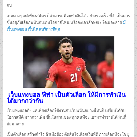
กับ
เกมต่างๆ แค่เพียงสมัคร ก็สามารถที่จะทำเงินได้ อย่างรวดเร็ว ที่จำเป็นควร
ขึ้นอยู่กับเลือกพนันกับเกมโอกาสไหน หรือจะเอาลักษณะ ใดเยอะลาย
มี
เว็บแทงบอล เว็บไหนบริการดีสุด
เว็บแทงบอล ฟีฟ่า เป็นตัวเลือก ให้มีการทำเงิน
ได้มากกว่ากัน
เว็บแทงบอลดีๆ แค่เพียงเลือกใช้งานกับเว็บพนันอย่างนี้มันก็ เปรียบได้กับ
โอกาสที่ดี มากกว่าเพิ่ม ขึ้นในส่วนของ ทุกคนที่จะ เอามาทำรายได้ มันก็
ย่อมกลาย
เป็นตัวเลือก สร้างกำไร ถ้าเมื่อต้อง ตัดสินใจเลือกเว็บที่ดี การเลือกที่จะใช้ ยู