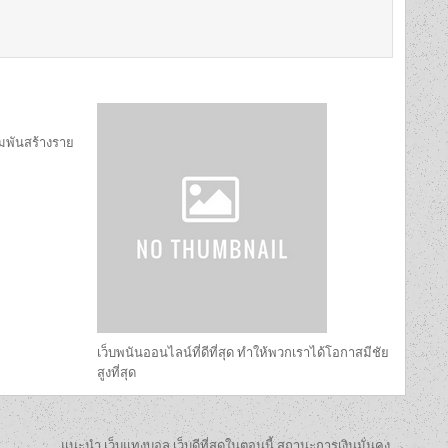
ิมพันสร้างราย
เว็บพนันออนไลน์ที่ดีที่สุด ทำให้พวกเราได้โอกาสมีชัย
สูงที่สุด
แนะนำ เว็บแทงบอล เว็บดีที่สุดในตอนนี้ สถานะการเงินมั่นคง →