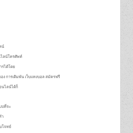
ลน์
นไลน์โทรศัพท์
การได้โดย
านของ การเดิมพัน เว็บแทงบอล สมัครฟรี
อนไลน์ได้ก็
บบที่จะ
ะทำ
อบโจทย์