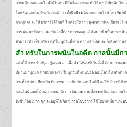
การพนันบอลออนไลน์ได้ในทัน ทีฉันต้องการจะ ทำให้ท่านได้เพลิน ใจและก
โดยที่คุณจะไม่ ต้องกังวลแม้ กระทั้งนิดนึง พนันบอลออนไลน์ โทรศัพท์มือถ
ดวงทุกคนจะใช้ บริการได้โดยที่ ไม่ต้องมีความ ยุ่งยากมานิด เดียวจะไม่ต้
การ พัฒนาที่ตอบ สนองในสิ่งที่ต้อง การของคุณได้ อย่างยิ่งเป็นการ พนันที่
สามารถที่จะใช้ บริการได้ใน ทุกวันนี้ตาม ความจำเป็นและ ก็เพิ่มความสบ
สำ หรับในการพนันในอดีต กาลนั้นมีการใ
แล้วก็มี การปรับปรุง อยู่เสมอเวลาเพื่อทำ ให้รองรับในสิ่งที่ ต้องการขอ
ที่ผ่านมาทุกยุค ทุกสมัยกระทั่ง ในทุกวันนี้พนันบอล ออนไลน์โทรศัพท์ เค
กระทั้ง หน่อยเดียวเป็น กิจกรรมการเดิม พันออนไลน์ที่ จะใช้บริการได้
ออนไลน์และก็ มีเยอะแยะนานัปการต้นแบบ รวมทั้งการพนัน บอลออนไลน
ยิ่งขึ้นโดยไม่ว่า คุณจะอยู่ที่ใด ก็สามารถใช้บริการ ได้โดยทันทีผ่านระบบ