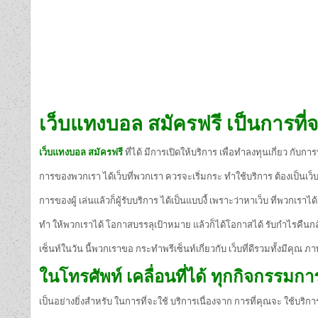
เว็บแทงบอล สมัครฟรี เป็นการที่จ
เว็บแทงบอล สมัครฟรี
ที่ได้ มีการเปิดให้บริการ เพื่อทำลงทุนเกี่ยว กับกา
การของพวกเรา ได้เว็บที่พวกเรา ควรจะเริ่มกระ ทำใช้บริการ ต้องเป็นเว็บ
การของผู้ เล่นแล้วก็ผู้รับบริการ ได้เป็นแบบงี้ เพราะว่าหาเว็บ ที่พว
ทำ ให้พวกเราได้ โอกาสบรรลุเป้าหมาย แล้วก็ได้โอกาสได้ รับกำไรคืนกลั
เซ็นท์ในวัน นี้พวกเราขอ กระทำพรีเซ็นท์เกี่ยวกับ เว็บที่ดีรวมทั้งม
ในโทรศัพท์ เคลื่อนที่ได้ ทุกกิจกรรมก
เป็นอย่างยิ่งสำหรับ ในการที่จะใช้ บริการเนื่องจาก การที่คุณจะ ใช้บริ