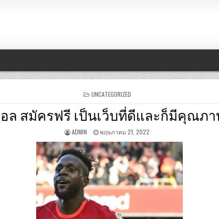
POSTED
UNCATEGORIZED
IN
ล สมัครฟรี เป็นเว็บที่ดีและก็มีคุณภา
ADMIN
พฤษภาคม 21, 2022