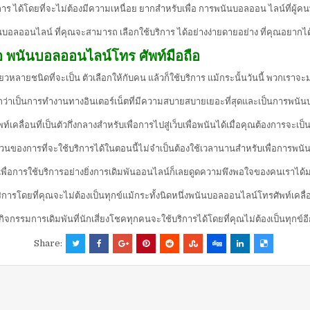
้บริการ ได้โดยที่จะไม่ต้องมีความเหนื่อย ยากสำหรับเพื่อ การพนันบอลออน ไลน์ที่ผู้ค
บอลออนไลน์ ที่คุณจะสามารถ เลือกใช้บริการ ได้อย่างง่ายดายอย่าง ที่คุณอยากได้ไ
อ พนันบอลออนไลน์โทร ศัพท์มือถือ
ลายชนิดที่จะเป็น ตัวเลือกให้กับคน แล้วก็ใช้บริการ แม้กระนั้นวันนี้ พวกเราจ
ยกว่าเป็นการทำงานทางอินเตอร์เน็ตที่มีความสบายสบายเยอะที่สุดและเป็นการพนั
เคลื่อนที่เป็นตัวกึ่งกลางสำหรับเพื่อการไปสู่เว็บเพื่อพนันได้เมื่อคุณต้องการจะเป
นของการที่จะใช้บริการได้ในตอนนี้ไม่จำเป็นต้องใช้เวลานานสำหรับเพื่อการพนั
พื่อการใช้บริการอย่างยิ่งการเดิมพันออนไลน์ก็เลยดูดความพึงพอใจของคนเราได้
รโดยที่คุณจะไม่ต้องเป็นทุกข์แม้กระทั้งนิดหนึ่งพนันบอลออนไลน์โทรศัพท์เคลื่อ
จกรรมการเดิมพันที่นักเสี่ยงโชคทุกคนจะใช้บริการได้โดยที่คุณไม่ต้องเป็นทุกข์อ
Share: