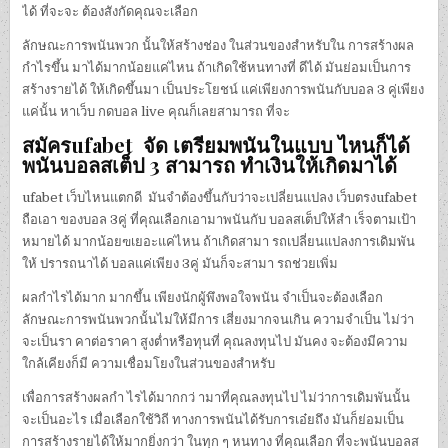
ได้ ที่จะจะ ต้องสังกัดคุณจะเลือก
ลักษณะการพนันพวก นั้นให้สร้างช่อง ในส่วนของสำหรับใน การสร้างผล
กำไรขึ้น มาได้มากน้อยแค่ไหน ถ้าเกิดใช้หนทางที่ ดีได้ มันย่อมเป็นการ
สร้างรายได้ ให้เกิดขึ้นมา เป็นประโยชน์ แค่เพียงการพนันกับบอล 3 คู่เพียง
แค่นั้น หาเว็บ กดบอล live คุณก็เลยสามารถ ที่จะ
สมัครufabet จัด เตรียมพนันในแบบ ไหนก็ได้
พนันบอลสเต็ป 3 สามารถ ทำเงินให้เกิดมาได้
ufabet เว็บไหนแตกดี มันจำต้องขึ้นกับว่าจะเปลี่ยนแปลง เว็บตรงufabet
ถือเอา ของบอล 3คู่ ที่คุณเลือกเอามาพนันกับ บอลสเต็ปให้สำ เร็จตามเป้า
หมายได้ มากน้อยฃเยอะแค่ไหน ถ้าเกิดสามา รถเปลี่ยนแปลงการเดิมพัน
ให้ ปรารถนาได้ บอลแค่เพียง 3คู่ มันก็จะสามา รถช่วยเพิ่ม
ผลกำไรได้มาก มากขึ้น เพียงนักผู้พึงพอใจพนัน จำเป็นจะต้องเลือก
ลักษณะการพนันพวกนั้นไม่ให้มีการ เสี่ยงมากจนเกิน ความจำเป็น ไม่ว่า
จะเป็นรา คาต่อราคา สูงต่ำหรือทุนที่ คุณลงทุนไป มันคง จะต้องมีความ
ใกล้เคียงก็มี ความเชื่อมโยงในส่วนของสำหรับ
เพื่อการสร้างผลกำ ไรได้มากกว่ ามาที่คุณลงทุนไป ไม่ว่าการเดิมพันนั้น
จะเป็นอะไร เมื่อเลือกใช้วิถี ทางการพนันได้รับการเอ๋ยถึง มันก็ย่อมเป็น
การสร้างรายได้ให้มากยิ่งกว่า ในทุก ๆ หนทาง ที่คุณเลือก ที่จะพนันบอลส