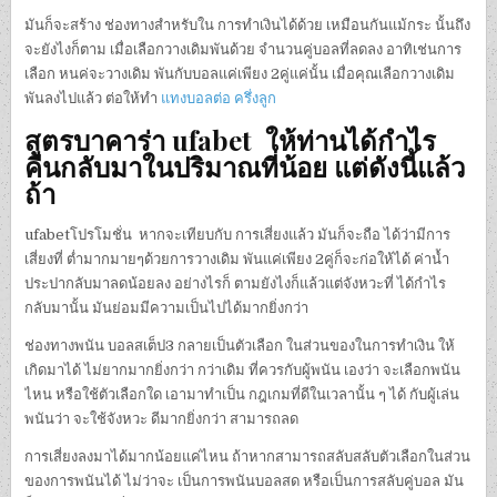
มันก็จะสร้าง ช่องทางสำหรับใน การทำเงินได้ด้วย เหมือนกันแม้กระ นั้นถึง
จะยังไงก็ตาม เมื่อเลือกวางเดิมพันด้วย จำนวนคู่บอลที่ลดลง อาทิเช่นการ
เลือก หนค่จะวางเดิม พันกับบอลแค่เพียง 2คู่แค่นั้น เมื่อคุณเลือกวางเดิม
พันลงไปแล้ว ต่อให้ทำ
แทงบอลต่อ ครึ่งลูก
สูตรบาคาร่า ufabet ให้ท่านได้กำไร
คืนกลับมาในปริมาณที่น้อย แต่ดังนี้แล้ว
ถ้า
ufabetโปรโมชั่น หากจะเทียบกับ การเสี่ยงแล้ว มันก็จะถือ ได้ว่ามีการ
เสี่ยงที่ ต่ำมากมายๆด้วยการวางเดิม พันแค่เพียง 2คู่ก็จะก่อให้ได้ ค่าน้ำ
ประปากลับมาลดน้อยลง อย่างไรก็ ตามยังไงก็แล้วแต่จังหวะที่ ได้กำไร
กลับมานั้น มันย่อมมีความเป็นไปได้มากยิ่งกว่า
ช่องทางพนัน บอลสเต็ป3 กลายเป็นตัวเลือก ในส่วนของในการทำเงิน ให้
เกิดมาได้ ไม่ยากมากยิ่งกว่า กว่าเดิม ที่ควรกับผู้พนัน เองว่า จะเลือกพนัน
ไหน หรือใช้ตัวเลือกใด เอามาทำเป็น กฎเกมที่ดีในเวลานั้น ๆ ได้ กับผู้เล่น
พนันว่า จะใช้จังหวะ ดีมากยิ่งกว่า สามารถลด
การเสี่ยงลงมาได้มากน้อยแค่ไหน ถ้าหากสามารถสลับสลับตัวเลือกในส่วน
ของการพนันได้ ไม่ว่าจะ เป็นการพนันบอลสด หรือเป็นการสลับคู่บอล มัน