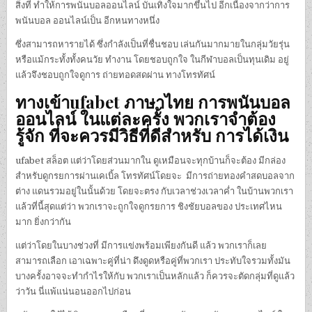
สิ่งที่ ทำให้การพนันบอลออนไลน์ บันเทิงใจมากขึ้นไป อีกเนื่องจากว่าการ
พนันบอล ออนไลน์เป็น อีกหนทางหนึ่ง
ซึ่งสามารถหารายได้ ซึ่งกำลังเป็นที่ชื่นชอบ เล่นกันมากมายในกลุ่มวัยรุ่น
หรือแม้กระทั้งทั้งคนวัย ทำงาน โดยชอบถูกใจ ในกีฬาบอลเป็นทุนเดิม อยู่
แล้วจึงชอบถูกใจดูการ ถ่ายทอดสดผ่าน ทางโทรทัศน์
ทางเข้าufabet ภาษาไทย การพนันบอล
ออนไลน์ ในแต่ละครั้ง พวกเราจำต้อง
รู้จัก ที่จะควรมีวิธีที่ดีสำหรับ การได้เงิน
ufabet สล็อต แต่ว่าโดยส่วนมากใน ดูเหมือนจะทุกบ้านก็จะต้อง มีกล่อง
สำหรับดูกรยการผ่านเคเบิ้ล โทรทัศน์โดยจะ มีการถ่ายทองคำสดบอลจาก
ต่าง แดนรวมอยู่ในนั้นด้วย โดยจะตรง กับเวลาช่วงเวลาค่ำ ในบ้านพวกเรา
แล้วที่นี้สุดแต่ว่า พวกเราจะถูกใจดูกรยการ ชิงชัยบอลของ ประเทศไหน
มาก ยิ่งกว่ากัน
แต่ว่าโดยในบางช่วงที่ มีการแข่งพร้อมเพียงกันดี แล้ว พวกเราก็เลย
สามารถเลือก เอาเฉพาะคู่ที่น่า ดึงดูดหรือคู่ที่พวกเรา ประทับใจรวมทั้งมัน
บางครั้งอาจจะทำกำไรให้กับ พวกเราเป็นหลักแล้ว ก็ควรจะตัดกลุ่มที่ดูแล้ว
ว่าวัน นี่แพ้แน่นอนออกไปก่อน