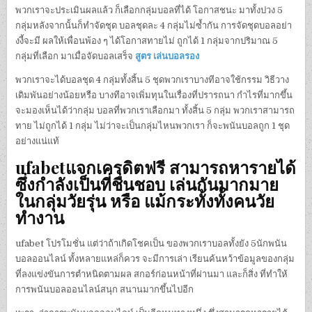
พวกเราจะประเมินผลแล้ว ก็เลือกกลุ่มบอลที่ได้ โอกาสชนะ มาทั้งปวง 5
กลุ่มหลังจากนั้นก็ทำจัดชุด บอลชุดละ 4 กลุ่มไม่ซ้ำกัน การจัดชุดบอลอย่า
งงี้จะมี ผลให้เพื่อนพ้อง ๆ ได้โอกาสทายไม่ ถูกได้ 1 กลุ่มจากปริมาณ 5
กลุ่มที่เลือก มาเมื่อจัดบอลเสร็จ
สูตร เล่นบอลรอง
พวกเราจะได้บอลชุด 4 กลุ่มทั้งสิ้น 5 ชุดพวกเราบางทีอาจใช้กรรม วิธีวาง
เดิมพันอย่างน้อยหรือ บางทีอาจเพิ่มทุนในเรื่องที่ปรารถนา กำไรที่มากขึ้น
จะมองเห็นได้ว่ากลุ่ม บอลที่พวกเราเลือกมา ทั้งสิ้น 5 กลุ่ม พวกเราสามารถ
ทาย ไม่ถูกได้ 1 กลุ่ม ไม่ว่าจะเป็นกลุ่มไหนพวกเรา ก็จะพนันบอลถูก 1 ชุด
อย่างแน่แท้
ufabetแจกเครดิตฟรี สามารถหารายได้
ซึ่งกำลังเป็นที่ชื่นชอบ เล่นกันมากมาย
ในกลุ่มวัยรุ่น หรือ แม้กระทั้งทั้งคนวัย
ทำงาน
ufabet โปรโมชั่น แต่ว่าถ้าเกิดโชคเป็น ของพวกเราบอลทั้งยัง 5นักพนัน
บอลออนไลน์ ทั้งหลายแหล่ก็ควร จะมีการเล่า เรียนค้นหว้าข้อมูลของกลุ่ม
ที่ลงแข่งขันการตำหนิดตามผล สกอร์ก่อนหน้าที่ผ่านมา และก็สิ่ง ที่ทำให้
การพนันบอลออนไลน์สนุก สนานมากขึ้นไปอีก