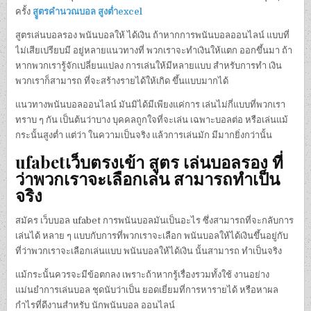
ครั้ง
สููตรคำนวณบอล สูงต่ำexcel
สูตรเล่นบอลรอง พนันบอลให้ ได้เงิน ถ้าหากการพนันบอลออนไลน์ แบบที่
ไม่เสียเปรียบมี อยู่หลายแนวทางที่ พวกเราจะทำเงินให้แตก ออกขึ้นมา ถ้า
หากพวกเรารู้จักเปลี่ยนแปลง การเล่นให้มีหลายแบบ สำหรับการทำ เงิน
พวกเราก็สามารถ ที่จะสร้างรายได้ให้เกิด ขึ้นแบบมากได้
แนวทางพนันบอลออนไลน์ มันมิได้มีเพียงแค่การ เล่นไม่กี่แบบที่พวกเรา
ทราบ ๆ กัน เป็นต้นว่าบาง บุคคลถูกใจที่จะเล่น เฉพาะบอลต่อ หรือเล่นแม้
กระนั้นสูงต่ำ แต่ว่า ในความเป็นจริง แล้วการเล่นมัก มีมากยิ่งกว่านั้น
ufabetเว็บตรงเข้า สูตร เล่นบอลรอง ที่
ว่าพวกเราจะเลือกเล่น สามารถทำเป็น
จริง
สมัคร เว็บบอล ufabet การพนันบอลมันเป็นอะไร ซึ่งสามารถที่จะกลับการ
เล่นได้ หลาย ๆ แบบกับการที่พวกเราจะเลือก พนันบอลให้ได้เงินขึ้นอยู่กับ
ที่ว่าพวกเราจะเลือกเล่นแบบ พนันบอลให้ได้เงิน นั้นสามารถ ทำเป็นจริง
แม้กระนั้นควรจะมีข้อตกลง เพราะถ้าหากรู้เรื่องรวมทั้งใช้ งานอย่าง
แม่นยำการเล่นบอล ชุดนับว่าเป็น ยอดเยี่ยมที่การหารายได้ หรือหาผล
กำไรที่ดีงานสำหรับ นักพนันบอล ออนไลน์