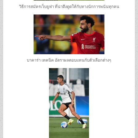
วิธีการสมัครเว็บยูฟ่า ที่น่าดึงดูดให้กับทางนักการพนันทุกคน
บาคาร่า เทคนิค อัตราผลตอบแทนกับตัวเลือกต่างๆ