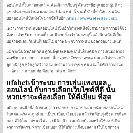
ออนไลน์ ทั้งหลายแหล่ก็ จะต้องมีการเรียนรู้ ค้นหว้าข้อมูลของกลุ่มที่ ลง
แข่งขันการต่อว่าดตามผลสกอร์ก่อน หน้านี้ รวมทั้งสิ่งที่ทำให้การ พนัน
บอลออนไลน์บันเทิงใจ มากขึ้นไปอีก
https://www.referder.com
เพราะว่าการพนันบอลออนไลน์ เป็นอีกวิถีทางหนึ่งซึ่งสามารถ หารายได้ซึ่ง
จังหวะสำหรับ การชนะก็ ย่อมมีมากยิ่งกว่า โดยเหตุนี้ แล้วนักพนันที่เป็น
บอลรองนอน กินนั้นก็เลยมีไม่มากพอ ๆ กับการพนัน บอลต่ออย่างแน่แท้
แม้กระนั้นถ้าเกิดทุกคน ดูกันดีๆและหลังจากนั้นก็เทคนิค การเล่นบอลรอง
จะเข้าบ่อย มากกว่า เหตุผล เนื่องจากว่าอัตราราคาต่อ นั่นเอง ไม่ว่าจะครึ่ง
ลูก หนึ่งลูก หรือลูกครึ่งก็ตาม แต่ว่าพวกเราทุก ๆ คนห้าม ไปคิดเอาเองนะ
ว่า อัตราราคาบอลต่อ ที่ออกมานั้น จะดีกว่า
ufabetเข้าระบบ การเล่นแทงบอล
ออนไลน์ กับการเลือกเว็บไซต์ที่ดี นั้น
พวกเราจะต้องเลือก ให้ดีเยี่ยม ที่สุด
ufabet บนมือถือ ด้วยเหตุว่าการออกราคา มาของเว็บพนันบอลออนไลน์
ในแต่ละครั้ง จะถูกคิดมาเป็นระเบียบ เรียบร้อย แล้วว่าเพื่อนฝูงจึง ควรเลือก
บอล ที่ได้โอกาสชนะไม่ว่าจะพินิจ พิจารณาด้วยตัวเองหรือใช้ผล ที่เกิด
จากการวิเคราะห์จากเซียนบอล ที่ให้บริการเก็งบอลตาม เว็บไซต์ต่าง ๆ