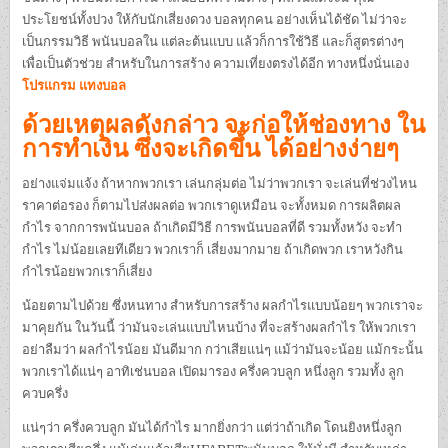
ประโยชน์ทั้งปวง ให้กับนักเสี่ยงดวง บอลทุกคน อย่างเห็นได้ชัด ไม่ว่าจะ
เป็นกรรมวิธี พนันบอลใน แต่ละต้นแบบ แล้วก็การใช้วิธี และก็สูตรต่างๆ
เพื่อเป็นตัวช่วย สำหรับในการสร้าง ความเที่ยงตรงได้อีก ทางหนึ่งนั่นเอง
โปรแกรม แทงบอล
ด้วยเหตุผลดังกล่าว จะก่อให้ช่องทาง ใน
การทำเงิน ซึ่งจะเกิดขึ้น ได้อย่างง่ายๆ
อย่างแจ่มแจ้ง ถ้าหากพวกเรา เล่นกลุ่มต่อ ไม่ว่าพวกเรา จะเล่นที่ช่วงไหน
ราคาต่อรอง ก็ตามไปส่งผลต่อ พวกเราดูเหมือน จะทั้งหมด การผลิตผล
กำไร จากการพนันบอล ถ้าเกิดมีวิธี การพนันบอลที่ดี รวมทั้งหวัง จะทำ
กำไร ไม่น้อยเลยทีเดียว พวกเราก็ เสี่ยงมากมาย ถ้าเกิดพวก เราหวังกิน
กำไรน้อยพวกเราก็เสี่ยง
น้อยตามไปด้วย ซึ่งหนทาง สำหรับการสร้าง ผลกำไรแบบน้อยๆ พวกเราจะ
มาคุยกัน ในวันนี้ ว่ามันจะเล่นแบบไหนบ้าง ที่จะสร้างผลกำไร ให้พวกเรา
อย่าลืมว่า ผลกำไรน้อย มันดีมาก กว่าเสียแน่ๆ แม้ว่ามันจะน้อย แม้กระนั้น
พวกเราได้แน่ๆ อาทิเช่นบอล เปิดมารอง ครึ่งควบลูก หนึ่งลูก รวมทั้ง ลูก
ควบครึ่ง
แน่ๆว่า ครึ่งควบลูก มันได้กำไร มากยิ่งกว่า แต่ว่าถ้าเกิด โดนยิงหนึ่งลูก