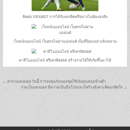
ติดต่อ UFABET การได้รับเครดิตฟรีอย่างไม่ต้องสงสัย
เว็บพนันออนไลน์ เว็บตรงไม่ผ่านเอเย่นต์ เป็นที่นิยมอย่างล้นหลาม
คาสิโนออนไลน์ ฟรีเครดิต168 สร้างรายได้ให้เกิดขึ้นมาได้
เมนู
← ตารางแทงบอล วันนี้ การลงทุนกันบอลชุดใช้เงินทุนค่อยข้างต่ำ
นำทาง
รวมเว็บแทงบอล มีความเป็นมือโปรและก็สร้างจังหวะติดอกติดใจ →
เรื่อง