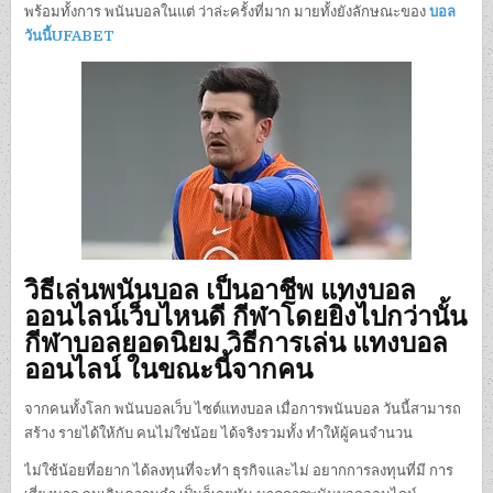
พร้อมทั้งการ พนันบอลในแต่ ว่าล่ะครั้งที่มาก มายทั้งยังลักษณะของ
บอล
วันนี้UFABET
วิธีเล่นพนันบอล เป็นอาชีพ แทงบอล
ออนไลน์เว็บไหนดี กีฬาโดยยิ่งไปกว่านั้น
กีฬาบอลยอดนิยม วิธีการเล่น แทงบอล
ออนไลน์ ในขณะนี้จากคน
จากคนทั้งโลก พนันบอลเว็บ ไซต์แทงบอล เมื่อการพนันบอล วันนี้สามารถ
สร้าง รายได้ให้กับ คนไม่ใช่น้อย ได้จริงรวมทั้ง ทำให้ผู้คนจำนวน
ไม่ใช้น้อยที่อยาก ได้ลงทุนที่จะทำ ธุรกิจและไม่ อยากการลงทุนที่มี การ