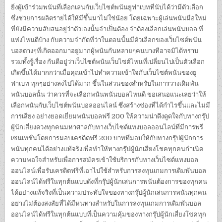
ยิ่งผู้เข้าร่วมพนันที่เลือกเล่นกับเว็บไซต์พนันยูฟ่าเบทที่นับได้ว่ามีตัวเลือก
ซึ่งช่วยการผลิตรายได้ให้มีขึ้นมาไม่ใช่น้อย โดยเฉพาะผู้เล่นพนันมือใหม่
ที่ยังมีความสับสนอยู่ว่าตัวเองนั้นจำเป็นต้อง จำต้องเลือกเล่นพนันบอล ที่
แห่งไหนดีบ้าง กับความจำกัดที่ว่าในตอนนั้นมีตัวเลือกของเว็บไซต์พนัน
บอลต่างๆที่เกิดออกมาอยู่มากผู้พนันกันหลายๆคนบางทีอาจมิได้ทราบ
รวมทั้งรู้เรื่อง กันดีอยู่ว่าเว็บไซต์พนันเว็บไซต์ไหนที่เปลี่ยนไปเป็นตัวเลือก
เกิดขึ้นได้มากกว่าเมื่อคุณเข้าไปทำความเข้าใจกับเว็บไซต์พนันของยู
ฟ่าเบท ทุกๆอย่างลงไปได้มาก ขึ้นในส่วนของสำหรับในการวางเดิมพัน
พนันบอลนั้น ว่าควรที่จะเลือกพนันพนันบอลไหนดี ขอเสนอแนะเลยว่าให้
เลือกพนันกับเว็บไซต์พนันบอลออนไลน์ ซึ่งสร้างช่องที่ได้กำไรขึ้นและไม่มี
การเสี่ยง อย่างยอดเยี่ยมพนันบอลฟรี 200 ให้ความน่าดึงดูดใจกับทางกรุ๊ป
ผู้นักเสี่ยงดวงทุกคนมหาศาลกับทางเว็บไซต์แทงบอลออนไลน์ที่มีการพรี
เซนเทชั่นโดยการมอบเครดิตฟรี 200 บาทที่มอบให้กับทางกรุ๊ปผู้นักการ
พนันทุกคนได้อย่างแท้จริงเพื่อทำให้ทางกรุ๊ปผู้นักเสี่ยงโชคทุกคนกำเนิด
ความพอใจสำหรับเพื่อการสมัครเข้าใช้บริการกับทางเว็บไซต์แทงบอล
ออนไลน์เพื่อรับเครดิตฟรีที่เอาไปใช้สำหรับการลงทุนเกมการเดิมพันบอล
ออนไลน์ได้ฟรีในทุกต้นแบบดังที่กรุ๊ปผู้นักเล่นการพนันต้องการของทุกคน
ได้อย่างแท้จริงที่เป็นความประทับใจของทางกรุ๊ปผู้นักเล่นการพนันทุกคน
อย่างไม่ต้องสงสัยที่ได้มีหนทางสำหรับในการลงทุนเกมการเดิมพันบอล
ออนไลน์ได้ฟรีในทุกต้นแบบที่เป็นความคุ้มของทางกรุ๊ปผู้นักเสี่ยงโชคทุก