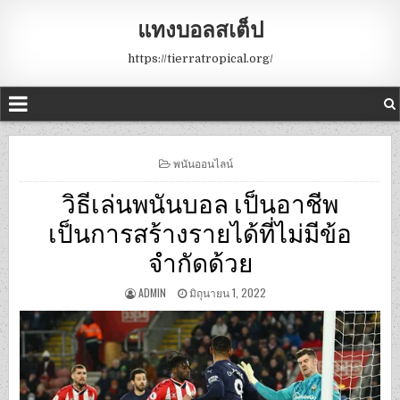
แทงบอลสเต็ป
https://tierratropical.org/
POSTED
พนันออนไลน์
IN
วิธีเล่นพนันบอล เป็นอาชีพ
เป็นการสร้างรายได้ที่ไม่มีข้อ
จำกัดด้วย
ADMIN
มิถุนายน 1, 2022