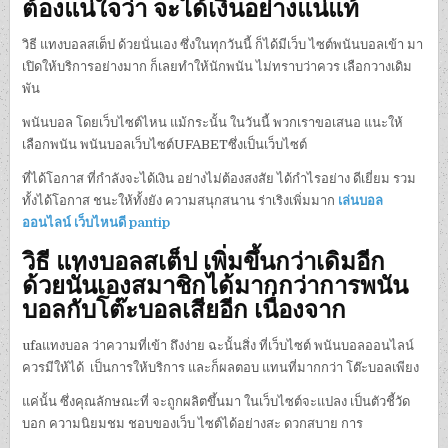
ต้องแน่ใจว่า จะได้เงินอย่างแน่แท้
วิธี แทงบอลสเต็ป ด้วยนั่นเอง ซึ่งในทุกวันนี้ ก็ได้มีเว็บ ไซต์พนันบอลเข้า มา
เปิดให้บริการอย่างมาก ก็เลยทำให้นักพนัน ไม่ทราบว่าควร เลือกวางเดิม
พัน
พนันบอล โดยเว็บไซต์ไหน แม้กระนั้น ในวันนี้ พวกเราขอเสนอ แนะให้
เลือกพนัน พนันบอลเว็บไซต์UFABETซึ่งเป็นเว็บไซต์
ที่ได้โอกาส ที่กำลังจะได้เงิน อย่างไม่ต้องสงสัย ได้กำไรอย่าง ดีเยี่ยม รวม
ทั้งได้โอกาส ชนะให้ทั้งยัง ความสนุกสนาน ร่าเริงเพิ่มมาก
เล่นบอล
ออนไลน์ เว็บไหนดี pantip
วิธี แทงบอลสเต็ป เพิ่มขึ้นกว่าเดิมอีก
ด้วยนั่นเองสมาชิกได้มากกว่าการพนัน
บอลกับโต๊ะบอลเสียอีก เนื่องจาก
ufaแทงบอล ว่าความที่เข้า ถึงง่าย ฉะนั้นสิ่ง ที่เว็บไซต์ พนันบอลออนไลน์
ควรมีให้ได้ เป็นการให้บริการ และก็ผลตอบ แทนที่มากกว่า โต๊ะบอลเพียง
แค่นั้น ซึ่งคุณลักษณะที่ จะถูกผลิตขึ้นมา ในเว็บไซต์จะแปลง เป็นตัวชี้วัด
บอก ความนิยมชม ชอบของเว็บ ไซต์ได้อย่างสะ ดวกสบาย การ