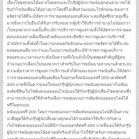
เสี่ยงโชคทุกคนได้อย่างโดยตรงและก็กรุ๊ปผู้นักการพนันทุกคนสามารถได้
รับกำไรเงินเดือนได้อย่างมากโดยที่ไม่เสียส่วนแบ่งอะไรลักษณะของการ
ผลิตรายได้ที่จะมีอัตราการจ่ายผลตอบแทนที่เหมาะสมที่สุดซึ่งจ่ายสูงขึ้น
มากยิ่งกว่าเว็บอื่นๆได้รับการรับรองจากผู้เข้าใช้บริการจำนวนไม่น้อยกว่า
เว็บของพวกเราแค่นั้นที่จะมีการบริการการดูแลรวมทั้งให้อัตราการจ่ายผล
ตอบแทนอย่างเต็มเปี่ยมด้วยต้นแบบประสิทธิภาพการดูแลการบริการที่
นำสมัยรวมทั้งยังย้ำในความปลอดภัยลักษณะของการผลิตรายได้ที่จะส่ง
ผลทดแทนที่มากกว่าและก็แบบการพนันที่จะมีข้าราชการดูแลบริการ
ตลอดระยะเวลาจนกระทั่งเป็นความพึงใจแล้วก็เป็นเหตุผลสำคัญที่ผู้คน
จำนวนมากเลือกเว็บของพวกเราสำหรับในการพนันมาอย่างนานด้วยระบบ
ความคุ้มราคาการดูแลการบริการแล้วก็ลักษณะของการพนันที่จะให้อัตรา
การจ่ายผลตอบแทนที่ยอดเยี่ยมในทุกๆครั้งพนันบอลฟรี 200 เครดิตฟรี
200 บาทที่เป็นความพอใจของกรุ๊ปผู้นักเล่นการพนันทุกคนอย่างไม่ต้อง
สงสัยที่ดินเว็บไซต์แทงบอลออนไลน์มอบให้กับกรุ๊ปผู้นักเสี่ยงโชคทุกคนซึ่ง
สามารถประยุกต์ใช้สำหรับเพื่อการลงทุนเกมการเดิมพันบอลออนไลน์ได้
ฟรีในทุกแบบ
พนันบอลฟรี 200 โดยการลงทุนเกมการเดิมพันบอลออนไลน์ที่เป็นความ
น่าดึงดูดให้กับกรุ๊ปผู้นักเสี่ยงดวงทุกคนได้ร่วมสมัครใช้บริการกับทาง
เว็บไซต์แทงบอลออนไลน์ที่มีการมอบเครดิตฟรี 200 บาทที่มอบให้กับกรุ๊ป
ผู้นักการพนันทุกคนได้อย่างแท้จริงแล้วก็เอาไปใช้สำหรับการลงทุนเกม