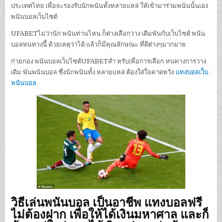
ประเทศไทย เพื่อจะรองรับนักพนันทั้งหลายแหล่ ให้เข้ามาร่วมพนันนั้นเอง
พนันบอลเว็บไซต์
UFABETไม่ว่านัก พนันท่านไหน ก็ต่างเลือกวาง เดิมพันกับเว็บไซต์ พนัน
บอลหนทางนี้ ด้วยเหตุว่าได้ แล้วก็มีคุณลักษณะ ที่ดีต่างๆมากมาย
ก่ายกอง พนันบอลเว็บไซต์UFABETสำ หรับเพื่อการเลือก หนทางการวาง
เดิม พันพนันบอล ซึ่งนักพนันทั้ง หลายแหล่ ต้องใส่ใจคาดหวัง
แทงบอลเว็บ
พนันบอล
วิธีเล่นพนันบอล เป็นอาชีพ แทงบอลฟรี
ไม่ต้องฝาก เพื่อให้ได้เงินมหาศาล และก็