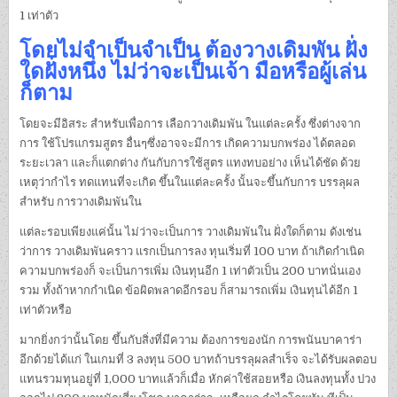
1 เท่าตัว
โดยไม่จำเป็นจำเป็น ต้องวางเดิมพัน ฝั่ง
ใดฝั่งหนึ่ง ไม่ว่าจะเป็นเจ้า มือหรือผู้เล่น
ก็ตาม
โดยจะมีอิสระ สำหรับเพื่อการ เลือกวางเดิมพัน ในแต่ละครั้ง ซึ่งต่างจาก
การ ใช้โปรแกรมสูตร อื่นๆซึ่งอาจจะมีการ เกิดความบกพร่อง ได้ตลอด
ระยะเวลา และก็แตกต่าง กันกับการใช้สูตร แทงทบอย่าง เห็นได้ชัด ด้วย
เหตุว่ากำไร ทดแทนที่จะเกิด ขึ้นในแต่ละครั้ง นั้นจะขึ้นกับการ บรรลุผล
สำหรับ การวางเดิมพันใน
แต่ละรอบเพียงแค่นั้น ไม่ว่าจะเป็นการ วางเดิมพันใน ฝั่งใดก็ตาม ดังเช่น
ว่าการ วางเดิมพันคราว แรกเป็นการลง ทุนเริ่มที่ 100 บาท ถ้าเกิดกำเนิด
ความบกพร่องก็ จะเป็นการเพิ่ม เงินทุนอีก 1 เท่าตัวเป็น 200 บาทนั่นเอง
รวม ทั้งถ้าหากกำเนิด ข้อผิดพลาดอีกรอบ ก็สามารถเพิ่ม เงินทุนได้อีก 1
เท่าตัวหรือ
มากยิ่งกว่านั้นโดย ขึ้นกับสิ่งที่มีความ ต้องการของนัก การพนันบาคาร่า
อีกด้วยได้แก่ ในเกมที่ 3 ลงทุน 500 บาทถ้าบรรลุผลสำเร็จ จะได้รับผลตอบ
แทนรวมทุนอยู่ที่ 1,000 บาทแล้วก็เมื่อ หักค่าใช้สอยหรือ เงินลงทุนทั้ง ปวง