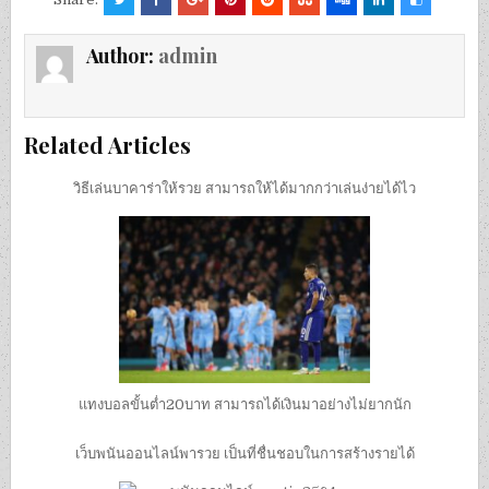
Author:
admin
Related Articles
วิธีเล่นบาคาร่าให้รวย สามารถให้ได้มากกว่าเล่นง่ายได้ไว
แทงบอลขั้นต่ำ20บาท สามารถได้เงินมาอย่างไม่ยากนัก
เว็บพนันออนไลน์พารวย เป็นที่ชื่นชอบในการสร้างรายได้