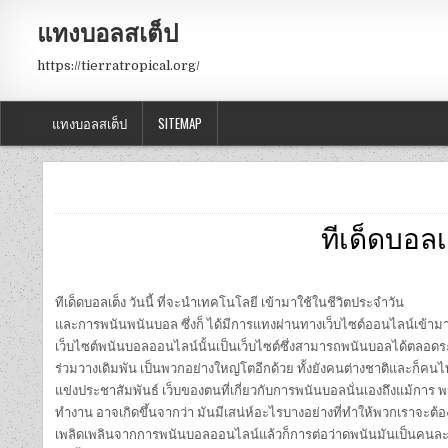
แทงบอลสเต็ป
https://tierratropical.org/
แทงบอลสเต็ป
SITEMAP
ทีเด็ดบอลเ
ทีเด็ดบอลเต็ง วันนี้ ที่จะนำเทคโนโลยี เข้ามาใช้ในชีวิตประจำวัน
และการพนันพนันบอล ซึ่งก็ ได้มีการแทงผ่านทางเว็บไซต์ออนไลน์เข้ามาให
เว็บไซต์พนันบอลออนไลน์นั้นเป็นเว็บไซต์ซึ่งสามารถพนันบอลได้ตลอดระยะเ
ร่วมวางเดิมพัน เป็นพวกอย่างใหญ่โตอีกด้วย ทั้งยังคนต่างชาติและก็คนไทย
แข่งประชาสัมพันธ์ เว็บของตนที่เกี่ยวกับการพนันบอลนั่นเองถึงแม้การ 
ทำงาน อาจเกิดขึ้นจากว่า มันมีเสน่ห์อะไรบางอย่างที่ทำให้พวกเราจะต้องคล
เพลิดเพลินจากการพนันบอลออนไลน์แล้วก็การต่อว่าดพนันมันเป็นคนละเรื