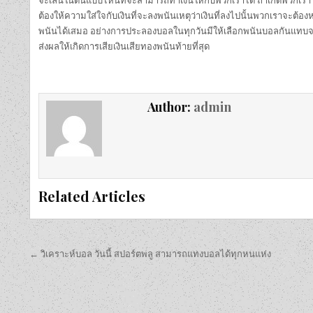
จะเล่นในต้นแบบไหนที่จะสามารถทำเงินให้กับพวกเราได้ ถ้าเกิดพวกเราไ
ต้องให้ความใส่ใจกับเงินที่จะลงพนันเหตุว่าเงินที่ลงไปนั้นพวกเราจะต้อ
พนันได้เสมอ อย่างการประลองบอลในทุกวันมีให้เลือกพนันบอลกันแทบจะ
ส่งผลให้เกิดการเสียเงินเสียทองพนันท้ายที่สุด
Author:
admin
Related Articles
เมนู
← วิเคราะห์บอล วันนี้ สปอร์ตพลู สามารถแทงบอลได้ทุกหนแห่ง
นำทาง
เรื่อง