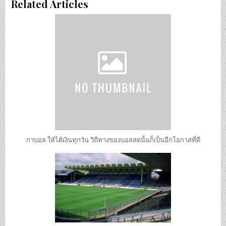
Related Articles
กาบอล ให้ได้เงินทุกวัน วิถีทางของบอลสดนั้นก็เป็นอีกโอกาสที่ดี