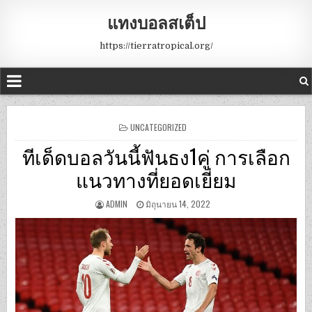
แทงบอลสเต็ป
https://tierratropical.org/
POSTED
UNCATEGORIZED
IN
ทีเด็ดบอลวันนี้ฟันธง1คู่ การเลือก
แนวทางที่ยอดเยี่ยม
ADMIN
มิถุนายน 14, 2022