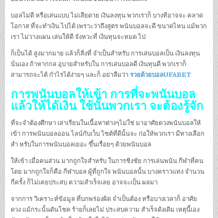
บอลไม่ดี หรือเล่นแบบ ไม่เสียดาย เงินลงทุน พวกเราก็ บางทีอาจจะ คลาด
โอกาส ที่จะทำเงิน ไปได้ เพราะว่าถึงสูตร พนันบอลจะดี ขนาดไหน แม้พวก
เรา ไม่วางแผน เล่นให้ดี จังหวะที่ เงินทุนจะหมด ไป
ก็เป็นได้ สูงมากมาย แล้วก็สิ่งที่ จำเป็นสำหรับ การเล่นบอลเป็น เงินลงทุน
นั่นเอง ถ้าหากกล อุบายสำหรับใน การเล่นบอลดี เงินทุนดี พวกเราก็
สามารถจะได้ กำไรได้ง่ายๆ และก็ อย่าลืมว่า
รวยด้วยบอลUFABET
การพนันบอลให้เข้า การที่จะพนันบอล
แล้วให้ได้เงิน ใช้นั้นพวกเรา จะต้องรู้จัก
ที่จะจำต้องศึกษา เล่าเรียนในเนื้อหาต่างๆไม่ใช่ มาอาศัยดวงพนันบอลให้
เข้า การพนันบอลออน ไลน์กับเว็บ ไซต์ที่ดีนั้นจะ ก่อให้พวกเรา มีทางเลือก
สำ หรับในการพนันบอลเยอะ ขึ้นเรื่อยๆ ด้วยพนันบอล
ให้เข้า เมื่อคนส่วน มากถูกใจสำหรับ ในการชิงชัย การเล่นพนัน กีฬาที่คน
โดย มากถูกใจก็คือ กีฬาบอล ผู้ที่ถูกใจ พนันบอลนั้น บางคราวแทง จำนวน
กี่ครั้ง ก็ไม่เคยประสบ ความสำเร็จเลย อาจจะเป็น ผลมา
จากการ วิเคราะห์ข้อมูล ที่บกพร่องผิด จำเป็นต้อง หรือบางเวลาก็ อาศัย
ดวง แม้กระนั้นดันโชค ร้ายก็เลยไม่ ประสบความ สำเร็จดังเดิม เหตุนี้เอง